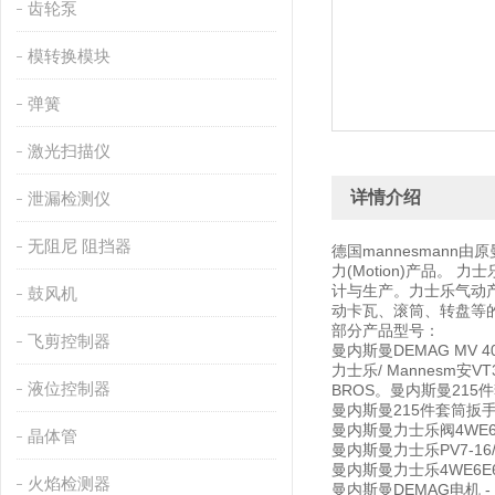
齿轮泵
模转换模块
弹簧
激光扫描仪
详情介绍
泄漏检测仪
无阻尼 阻挡器
德国mannesmann由原
力(Motion)产品
计与生产。力士乐气动
鼓风机
动卡瓦、滚筒、转盘等
部分产品型号：
飞剪控制器
曼内斯曼DEMAG MV 4
力士乐/ Mannesm安VT300
液位控制器
BROS。曼内斯曼215
曼内斯曼215件套筒扳
曼内斯曼力士乐阀4WE6H
晶体管
曼内斯曼力士乐PV7-16/10
曼内斯曼力士乐4WE6E61/E
火焰检测器
曼内斯曼DEMAG电机 - 1.6