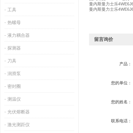
曼内斯曼力士乐4WE6J61
曼内斯曼力士乐4WE6J60
工具
热螺母
液力耦合器
留言询价
探测器
刀具
产品：
润滑泵
您的单位：
密封圈
测温仪
您的姓名：
光伏熔断器
联系电话：
激光测距仪