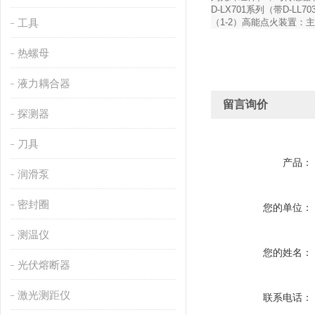
D-LX701系列（带D-L
工具
（1-2）高能点火装置：主要
热螺母
液力耦合器
留言询价
探测器
刀具
产品：
润滑泵
密封圈
您的单位：
测温仪
您的姓名：
光伏熔断器
激光测距仪
联系电话：