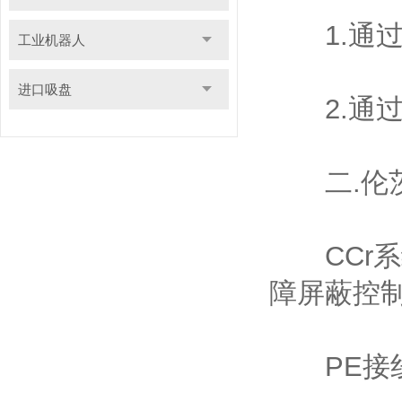
1.通过
工业机器人
进口吸盘
2.通过
二.伦茨
CCr系
障屏蔽控
PE接线(