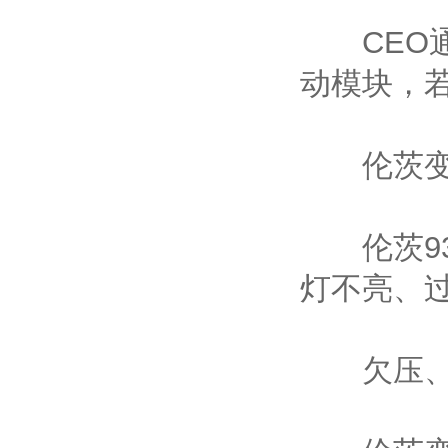
CEO通
动模块，
伦茨变频
伦茨93
灯不亮、
欠压、炸