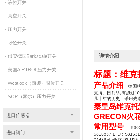
液位开关
真空开关
压力开关
限位开关
详情介绍
供应德国Barksdale开关
美国AIRTROL压力开关
标题：维克托
Westlock（西锁）限位开关
产品介绍
：德国
支持。目前*共有超过1
SOR（索尔）压力开关
几十年的历史，采用先进
秦皇岛维克托
GRECON火
进口传感器
常用型号
： IR30
进口阀门
5816837.1 ID：58153
04439M MKD198-U25-L