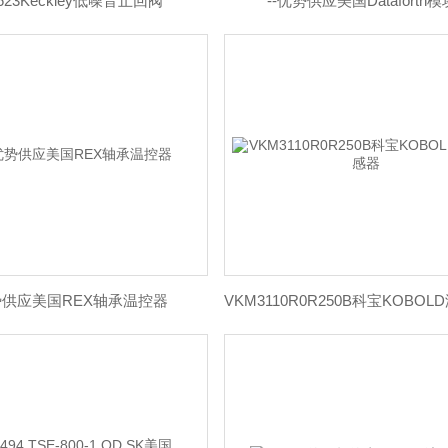
2623Keckley低噪音止回阀
--优势供应美国Dataforth模
供应美国REX轴承温控器