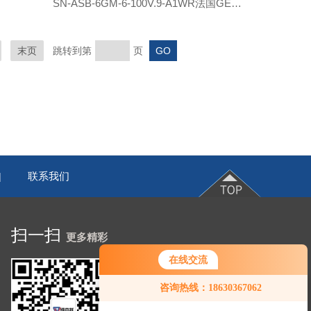
阀
SN-ASB-6GM-6-100V.9-A1WR法国GEORGIN压力变送器
末页
跳转到第
页
联系我们
|
扫一扫
更多精彩
在线交流
咨询热线：18630367062