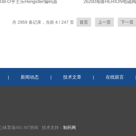
RI38-O亨士乐Hengstler编码器
26200海隆HERION电磁
共 2959 条记录，当前 4 / 247 页
首页
上一页
下一页
新闻动态
技术文章
在线留言
|
|
|
育场301-307房间 技术支持：
制药网